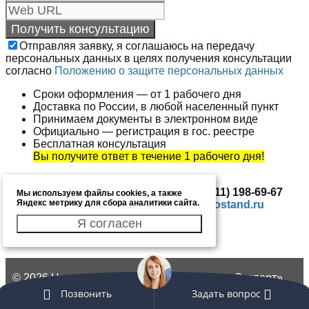
Отправляя заявку, я соглашаюсь на передачу
персональных данных в целях получения консультации
согласно
Положению о защите персональных данных
Сроки оформления — от 1 рабочего дня
Доставка по России, в любой населенный пункт
Принимаем документы в электронном виде
Официально — регистрация в гос. реестре
Бесплатная консультация
Вы получите ответ в течение 1 рабочего дня!
Вы также можете позвонить по тел.
+7 (911) 198-69-67
Мы используем файлы cookies, а также
Яндекс метрику для сбора аналитики сайта.
или отправить письмо по адресу
info@gostand.ru
Мы будем рады Вам помочь!
Я согласен
© 2026 Центр сертификации «Госстандарт Эксперт»
(ИП Васильева Е.Е., ОГРНИП 319237500078186)
Позвонить
Задать вопрос